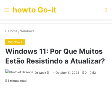
howto Go-it
Menu
Se
Home
/
Windows
Windows
Windows 11: Por Que Muitos
Estão Resistindo a Atualizar?
Send
Dr.Wooz
October 11, 2024
0
53
an
1 minute read
email