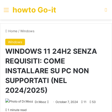
howto Go-it
Menu
Se
Home
/
Windows
Windows
WINDOWS 11 24H2 SENZA
REQUISITI: COME
INSTALLARE SU PC NON
SUPPORTATI (NEL
2024/2025)
Send
Dr.Wooz
October 7, 2024
11
53
an
1 minute read