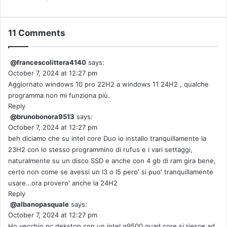
11 Comments
@francescolittera4140
says:
October 7, 2024 at 12:27 pm
Aggiornato windows 10 pro 22H2 a windows 11 24H2 , qualche
programma non mi funziona più.
Reply
@brunobonora9513
says:
October 7, 2024 at 12:27 pm
beh diciamo che su intel core Duo io installo tranquillamente la
23H2 con lo stesso programmino di rufus e i vari settaggi,
naturalmente su un disco SSD e anche con 4 gb di ram gira bene,
certo non come se avessi un I3 o I5 pero' si puo' tranquillamente
usare…ora provero' anche la 24H2
Reply
@albanopasquale
says:
October 7, 2024 at 12:27 pm
Ho vecchio pc dekstop con un intel q9500 quad core si riesce ad