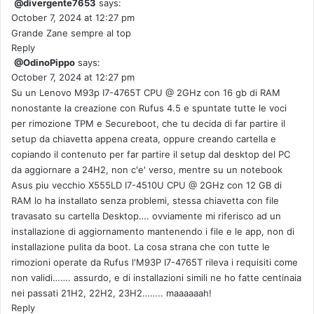
@divergente7653
says:
October 7, 2024 at 12:27 pm
Grande Zane sempre al top
Reply
@OdinoPippo
says:
October 7, 2024 at 12:27 pm
Su un Lenovo M93p I7-4765T CPU @ 2GHz con 16 gb di RAM
nonostante la creazione con Rufus 4.5 e spuntate tutte le voci
per rimozione TPM e Secureboot, che tu decida di far partire il
setup da chiavetta appena creata, oppure creando cartella e
copiando il contenuto per far partire il setup dal desktop del PC
da aggiornare a 24H2, non c'e' verso, mentre su un notebook
Asus piu vecchio X555LD I7-4510U CPU @ 2GHz con 12 GB di
RAM lo ha installato senza problemi, stessa chiavetta con file
travasato su cartella Desktop…. ovviamente mi riferisco ad un
installazione di aggiornamento mantenendo i file e le app, non di
installazione pulita da boot. La cosa strana che con tutte le
rimozioni operate da Rufus l'M93P I7-4765T rileva i requisiti come
non validi……. assurdo, e di installazioni simili ne ho fatte centinaia
nei passati 21H2, 22H2, 23H2…….. maaaaaah!
Reply