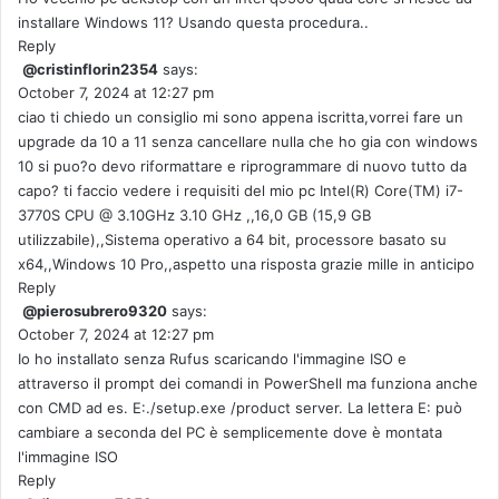
installare Windows 11? Usando questa procedura..
Reply
@cristinflorin2354
says:
October 7, 2024 at 12:27 pm
ciao ti chiedo un consiglio mi sono appena iscritta,vorrei fare un
upgrade da 10 a 11 senza cancellare nulla che ho gia con windows
10 si puo?o devo riformattare e riprogrammare di nuovo tutto da
capo? ti faccio vedere i requisiti del mio pc Intel(R) Core(TM) i7-
3770S CPU @ 3.10GHz 3.10 GHz ,,16,0 GB (15,9 GB
utilizzabile),,Sistema operativo a 64 bit, processore basato su
x64,,Windows 10 Pro,,aspetto una risposta grazie mille in anticipo
Reply
@pierosubrero9320
says:
October 7, 2024 at 12:27 pm
Io ho installato senza Rufus scaricando l'immagine ISO e
attraverso il prompt dei comandi in PowerShell ma funziona anche
con CMD ad es. E:./setup.exe /product server. La lettera E: può
cambiare a seconda del PC è semplicemente dove è montata
l'immagine ISO
Reply