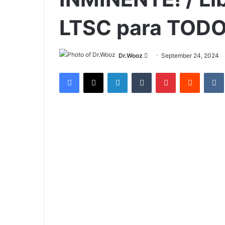
LTSC para TODO
Send
Dr.Wooz
September 24, 2024
an
Facebook
X
LinkedIn
Tumblr
Pinterest
Reddit
email