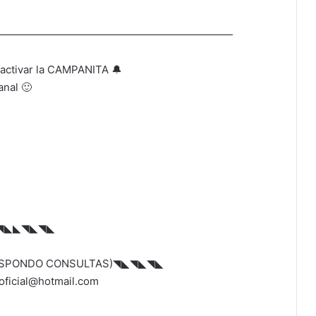
——————————————————————
activar la CAMPANITA 🔔
nal 🙂
◥◣◣◥◣◥◣
ESPONDO CONSULTAS)◥◣◥◣◥◣
ficial@hotmail.com