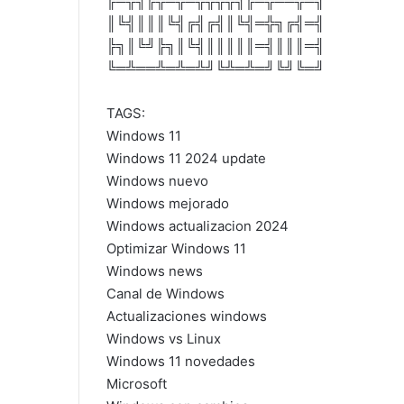
╔═╦╗╔╦═╦═╦╦╦╦╗╔═╦══╦═╗
║╚╣║║║╚╣╔╣╔╣║╚╣═╬╗╔╣═╣
╠╗║╚╝╠╗║╚╣║║║║║═╣║║║═╣
╚═╩══╩═╩═╩╝╚╩═╩═╝╚╝╚═╝
TAGS:
Windows 11
Windows 11 2024 update
Windows nuevo
Windows mejorado
Windows actualizacion 2024
Optimizar Windows 11
Windows news
Canal de Windows
Actualizaciones windows
Windows vs Linux
Windows 11 novedades
Microsoft