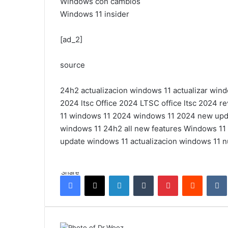
Windows con cambios
Windows 11 insider
[ad_2]
source
24h2
actualizacion windows 11
actualizar win
2024 ltsc
Office 2024 LTSC
office ltsc 2024
re
11
windows 11 2024
windows 11 2024 new upd
windows 11 24h2 all new features
Windows 11
update
windows 11 actualizacion
windows 11 
Share
Facebook
X
LinkedIn
Tumblr
Pinterest
Reddit