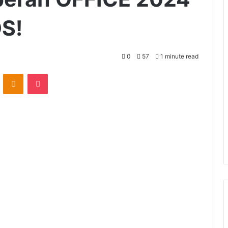
S!
0
57
1 minute read
VKontakte
Odnoklassniki
Pocket