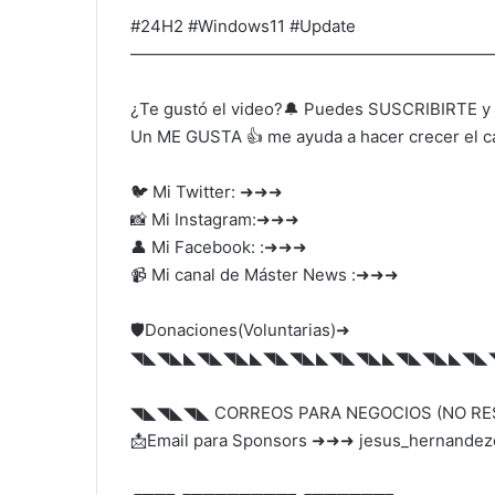
#24H2 #Windows11 #Update
——————————————————————
¿Te gustó el video?🔔 Puedes SUSCRIBIRTE y 
Un ME GUSTA 👍 me ayuda a hacer crecer el ca
🐦 Mi Twitter: ➜➜➜
📸 Mi Instagram:➜➜➜
👤 Mi Facebook: :➜➜➜
📹 Mi canal de Máster News :➜➜➜
🛡️Donaciones(Voluntarias)➜
◥◣◥◣◣◥◣◥◣◣◥◣◥◣◣◥◣◥◣◣◥◣◥◣◣◥◣
◥◣◥◣◥◣ CORREOS PARA NEGOCIOS (NO R
📩Email para Sponsors ➜➜➜ jesus_hernandezo