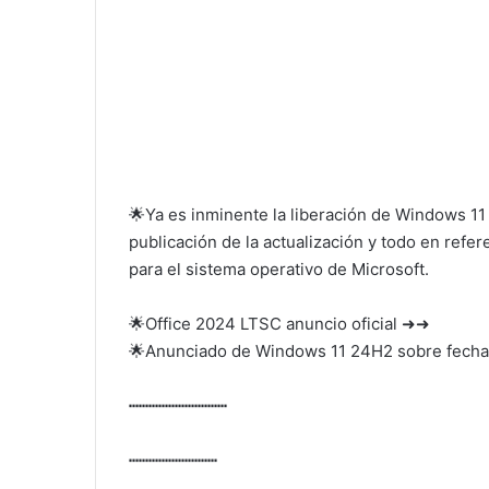
🌟Ya es inminente la liberación de Windows 1
publicación de la actualización y todo en refe
para el sistema operativo de Microsoft.
🌟Office 2024 LTSC anuncio oficial ➜➜
🌟Anunciado de Windows 11 24H2 sobre fecha
┅┅┅┅┅┅┅┅┅┅
┅┅┅┅┅┅┅┅┅