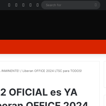
Facebook
X
YouTube
Instagram
Log In
Sear
for
 INMINENTE! / Liberan OFFICE 2024 LTSC para TODOS!
2 OFICIAL es YA
beran OFFICE 2024