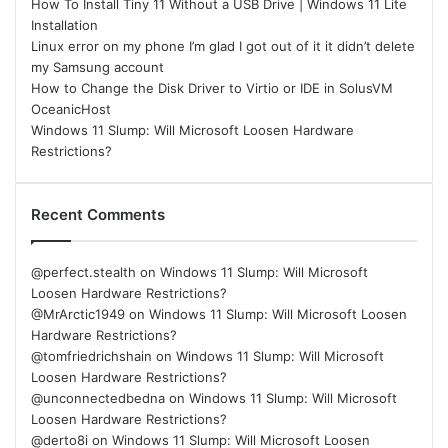
How To Install Tiny 11 Without a USB Drive | Windows 11 Lite
Installation
Linux error on my phone I’m glad I got out of it it didn’t delete
my Samsung account
How to Change the Disk Driver to Virtio or IDE in SolusVM
OceanicHost
Windows 11 Slump: Will Microsoft Loosen Hardware
Restrictions?
Recent Comments
@perfect.stealth
on
Windows 11 Slump: Will Microsoft
Loosen Hardware Restrictions?
@MrArctic1949
on
Windows 11 Slump: Will Microsoft Loosen
Hardware Restrictions?
@tomfriedrichshain
on
Windows 11 Slump: Will Microsoft
Loosen Hardware Restrictions?
@unconnectedbedna
on
Windows 11 Slump: Will Microsoft
Loosen Hardware Restrictions?
@derto8i
on
Windows 11 Slump: Will Microsoft Loosen