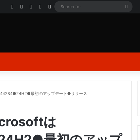
Facebook
X
YouTube
Instagram
Log In
Sear
for
●KB5044284●24H2●最初のアップデート●リリース
crosoftは
●24H2●最初のアップ