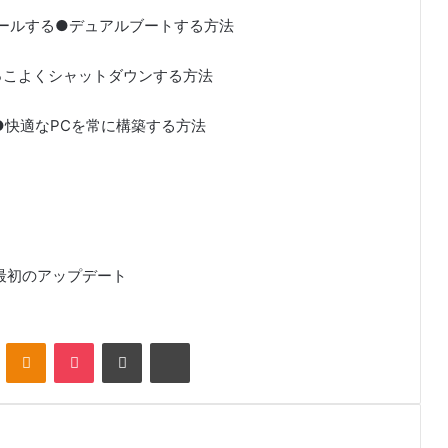
ンストールする●デュアルブートする方法
にかっこよくシャットダウンする方法
して●快適なPCを常に構築する方法
最初のアップデート
VKontakte
Odnoklassniki
Pocket
Share via Email
Print