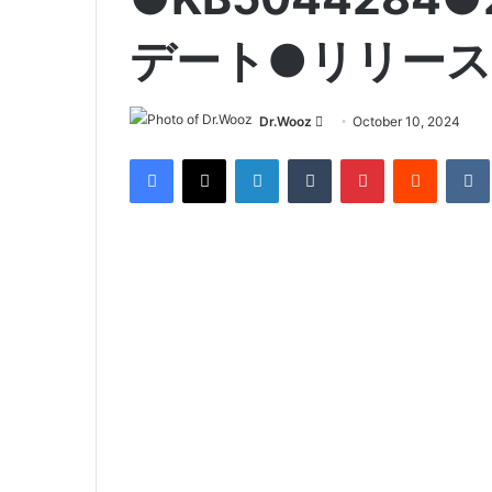
デート●リリース
Send
Dr.Wooz
October 10, 2024
an
Facebook
X
LinkedIn
Tumblr
Pinterest
Reddit
email