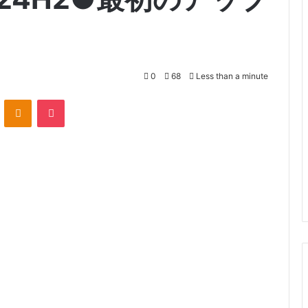
0
68
Less than a minute
VKontakte
Odnoklassniki
Pocket