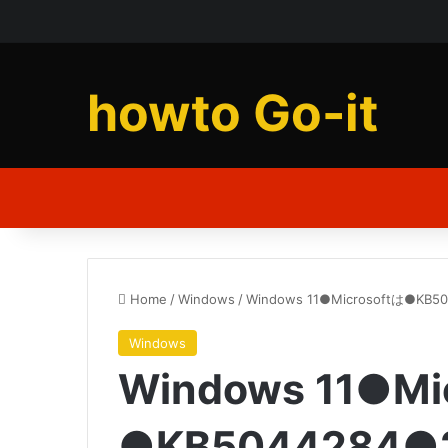
howto Go-it
Home
/
Windows
/
Windows 11●Microsoftは
Windows
Windows 11●Mi
●KB5044284