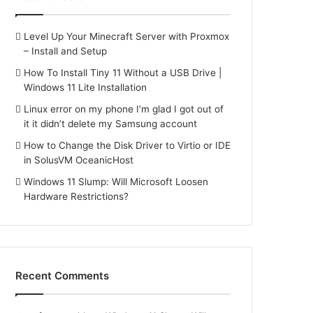
Level Up Your Minecraft Server with Proxmox
– Install and Setup
How To Install Tiny 11 Without a USB Drive |
Windows 11 Lite Installation
Linux error on my phone I’m glad I got out of
it it didn’t delete my Samsung account
How to Change the Disk Driver to Virtio or IDE
in SolusVM OceanicHost
Windows 11 Slump: Will Microsoft Loosen
Hardware Restrictions?
Recent Comments