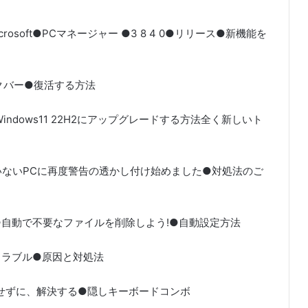
icrosoft●PCマネージャー ●3 8 4 0●リリース●新機能を
のタスクバー●復活する方法
 Windows11 22H2にアップグレードする方法全く新しいト
ていないPCに再度警告の透かし付け始めました●対処法のご
ー●自動で不要なファイルを削除しよう!●自動設定方法
のトラブル●原因と対処法
起動せずに、解決する●隠しキーボードコンボ