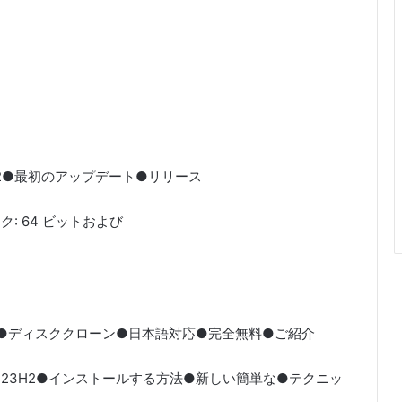
4●24H2●最初のアップデート●リリース
ンク: 64 ビットおよび
sleo●ディスククローン●日本語対応●完全無料●ご紹介
PC● 23H2●インストールする方法●新しい簡単な●テクニッ