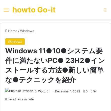
howto Go-it
Menu
Se
Home
/
Windows
Windows
Windows 11●10●システム要
件に満たないPC● 23H2●イン
ストールする方法●新しい簡単
な●テクニックを紹介
Send
Dr.Wooz
December 1, 2023
0
54
an
Less than a minute
email