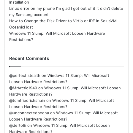
Installation
Linux error on my phone I’m glad I got out of it it didn’t delete
my Samsung account
How to Change the Disk Driver to Virtio or IDE in SolusVM
OceanicHost
Windows 11 Slump: Will Microsoft Loosen Hardware
Restrictions?
Recent Comments
@perfect.stealth
on
Windows 11 Slump: Will Microsoft
Loosen Hardware Restrictions?
@MrArctic1949
on
Windows 11 Slump: Will Microsoft Loosen
Hardware Restrictions?
@tomfriedrichshain
on
Windows 11 Slump: Will Microsoft
Loosen Hardware Restrictions?
@unconnectedbedna
on
Windows 11 Slump: Will Microsoft
Loosen Hardware Restrictions?
@derto8i
on
Windows 11 Slump: Will Microsoft Loosen
Hardware Restrictions?