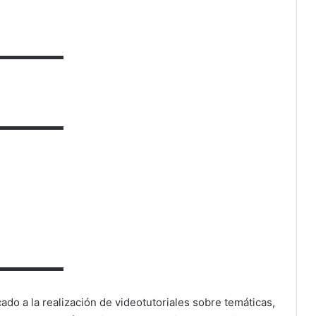
▬▬▬▬▬▬
▬▬▬▬▬▬
▬▬▬▬▬▬
ado a la realización de videotutoriales sobre temáticas,