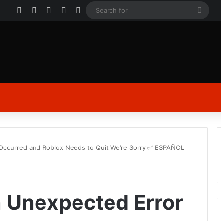
Facebook
X
YouTube
Instagram
Log In
Sear
for
Occurred and Roblox Needs to Quit We’re Sorry ✅ ESPAÑOL
 Unexpected Error