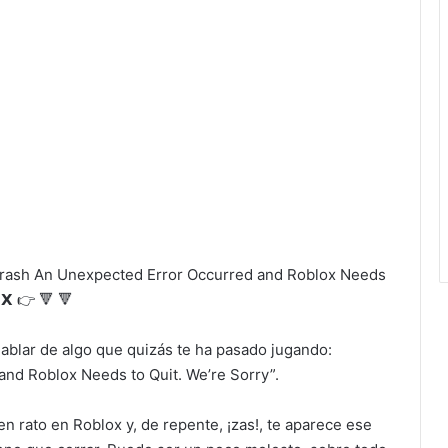
Crash An Unexpected Error Occurred and Roblox Needs
𝗫 👉 🔻 🔻
hablar de algo que quizás te ha pasado jugando:
nd Roblox Needs to Quit. We’re Sorry”.
 rato en Roblox y, de repente, ¡zas!, te aparece ese