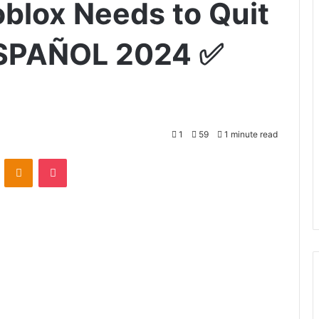
blox Needs to Quit
ESPAÑOL 2024 ✅
1
59
1 minute read
VKontakte
Odnoklassniki
Pocket