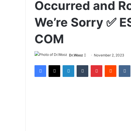
Occurred and Ro
We’re Sorry ✅ 
COM
Send
Dr.Wooz
November 2, 2023
an
Facebook
X
LinkedIn
Tumblr
Pinterest
Reddit
email