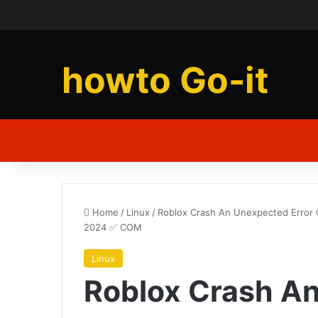
howto Go-it
Home
/
Linux
/
Roblox Crash An Unexpected Error 
2024 ✅ COM
Linux
Roblox Crash An