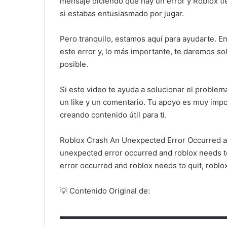
mensaje diciendo que hay un error y Roblox ti
si estabas entusiasmado por jugar.
Pero tranquilo, estamos aquí para ayudarte. En
este error y, lo más importante, te daremos so
posible.
Si este video te ayuda a solucionar el problem
un like y un comentario. Tu apoyo es muy impo
creando contenido útil para ti.
Roblox Crash An Unexpected Error Occurred an
unexpected error occurred and roblox needs to
error occurred and roblox needs to quit, robl
💡 Contenido Original de:
▬▬▬▬▬▬▬▬▬▬▬▬▬▬▬▬▬▬▬▬▬▬