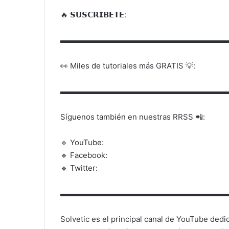
🔥 𝗦𝗨𝗦𝗖𝗥𝗜𝗕𝗘𝗧𝗘:
▬▬▬▬▬▬▬▬▬▬▬▬▬▬▬▬▬▬▬▬▬▬
👀 Miles de tutoriales más GRATIS 💡:
▬▬▬▬▬▬▬▬▬▬▬▬▬▬▬▬▬▬▬▬▬▬
Síguenos también en nuestras RRSS 📲:
🔹 YouTube:
🔹 Facebook:
🔹 Twitter:
▬▬▬▬▬▬▬▬▬▬▬▬▬▬▬▬▬▬▬▬▬▬
Solvetic es el principal canal de YouTube dedic