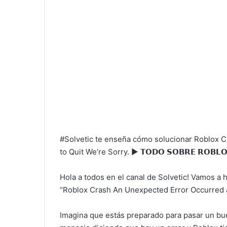
#Solvetic te enseña cómo solucionar Roblox 
to Quit We’re Sorry. ▶️ 𝗧𝗢𝗗𝗢 𝗦𝗢𝗕𝗥𝗘 𝗥𝗢𝗕𝗟
Hola a todos en el canal de Solvetic! Vamos a 
“Roblox Crash An Unexpected Error Occurred a
Imagina que estás preparado para pasar un buen