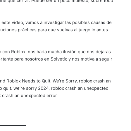
ene que cerrar. Puede ser un poco molesto, sobre todo
 este video, vamos a investigar las posibles causas de
luciones prácticas para que vuelvas al juego lo antes
a con Roblox, nos haría mucha ilusión que nos dejaras
rtante para nosotros en Solvetic y nos motiva a seguir
d Roblox Needs to Quit. We’re Sorry, roblox crash an
 quit. we’re sorry 2024, roblox crash an unexpected
ox crash an unexpected error
▬▬▬▬▬▬