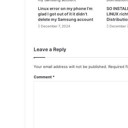
Linux error on my phone I’m
SO INSTAL
glad I got out of it it didn’t
LINUX rich
delete my Samsung account
Distributio
December 7, 2024
December 7
Leave a Reply
Your email address will not be published.
Required f
Comment
*