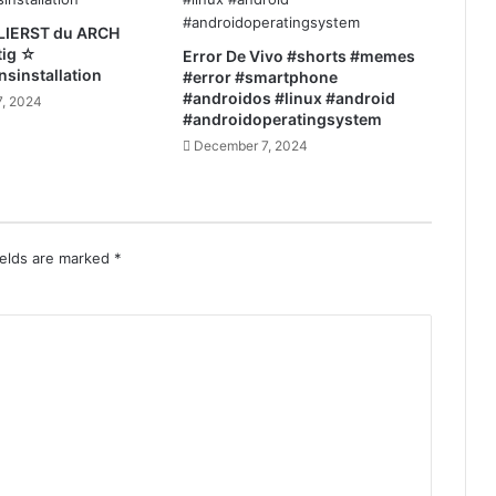
LIERST du ARCH
tig ☆
Error De Vivo #shorts #memes
nsinstallation
#error #smartphone
#androidos #linux #android
, 2024
#androidoperatingsystem
December 7, 2024
ields are marked
*