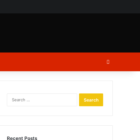
ch
Log In
Search
for:
Recent Posts