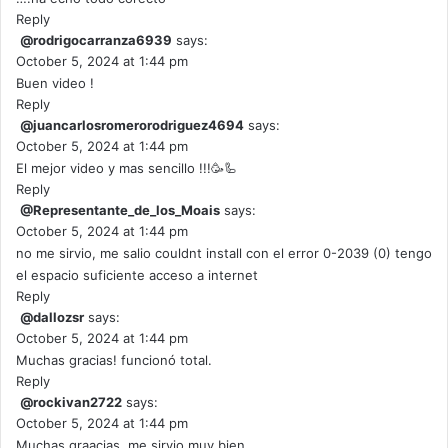
Reply
@rodrigocarranza6939
says:
October 5, 2024 at 1:44 pm
Buen video !
Reply
@juancarlosromerorodriguez4694
says:
October 5, 2024 at 1:44 pm
El mejor video y mas sencillo !!!🥳🦾
Reply
@Representante_de_los_Moais
says:
October 5, 2024 at 1:44 pm
no me sirvio, me salio couldnt install con el error 0-2039 (0) tengo
el espacio suficiente acceso a internet
Reply
@dallozsr
says:
October 5, 2024 at 1:44 pm
Muchas gracias! funcionó total.
Reply
@rockivan2722
says:
October 5, 2024 at 1:44 pm
Muchas graacias, me sirvio muy bien