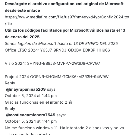
Descárgate el archivo configuration.xml original de Microsoft
desde este enlace
https://www.mediafire.com/file/us97fhm4eyxd4yp/Config2024.txt
/file
Utiliza los códigos facilitados por Microsoft válidos hasta el 13
de enero del 2025
Series legales de Microsoft hasta el 13 DE ENERO DEL 2025
Office LTSC 2024: Y63J7-9RNDJ-GD3BV-BDKBP-HH966
Visio 2024: 3HYNG-BB9J3-MVPP7-2W3D8-CPVG7
Project 2024 GQRNR-KHGMM-TCMK6-M2R3H-94W9W
Reply
@mayrapunina5209
says:
October 5, 2024 at 1:44 pm
Gracias funcionas en el intento 2 😅
Reply
@costicacamionero7545
says:
October 5, 2024 at 1:44 pm
No me funciona windows 11 .Ha intentado 2 dispozivos y no va
….ha echo todo corecto