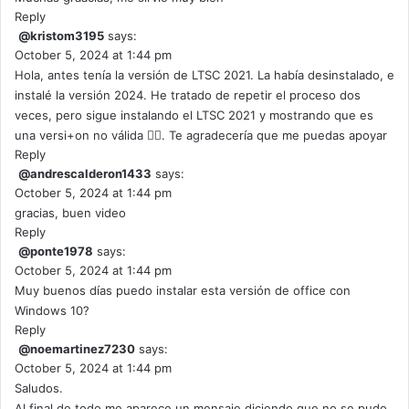
Reply
@kristom3195
says:
October 5, 2024 at 1:44 pm
Hola, antes tenía la versión de LTSC 2021. La había desinstalado, e
instalé la versión 2024. He tratado de repetir el proceso dos
veces, pero sigue instalando el LTSC 2021 y mostrando que es
una versi+on no válida 😮‍💨. Te agradecería que me puedas apoyar
Reply
@andrescalderon1433
says:
October 5, 2024 at 1:44 pm
gracias, buen video
Reply
@ponte1978
says:
October 5, 2024 at 1:44 pm
Muy buenos días puedo instalar esta versión de office con
Windows 10?
Reply
@noemartinez7230
says:
October 5, 2024 at 1:44 pm
Saludos.
Al final de todo me aparece un mensaje diciendo que no se pudo