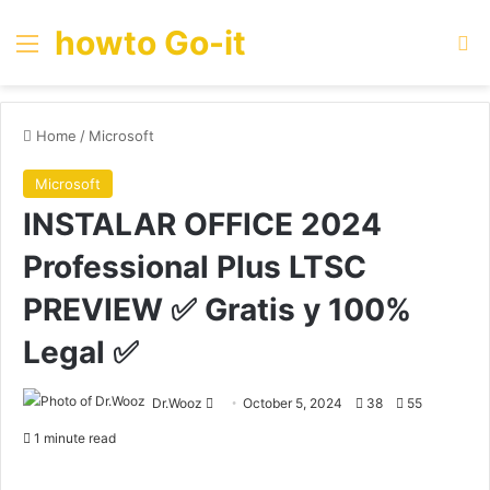
howto Go-it
Menu
Se
Home
/
Microsoft
Microsoft
INSTALAR OFFICE 2024
Professional Plus LTSC
PREVIEW ✅ Gratis y 100%
Legal ✅
Send
Dr.Wooz
October 5, 2024
38
55
an
1 minute read
email