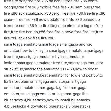
free fire x86,free fire x86 da ban??,free fire x86 conta
google,free fire x86 mobile,free fire x86 sem bugs,free
fire x86 apk atualizado,x86,cerol free fire x86,free fire x86
xiaomi,free fire x86 new update,free fite x86,banido do
free fire com x86,free fire lite,como diminui o lag do free
fire,free fire banido,x86 free fire,o novo free fire lite,free
fire x86 apk,apk free fire x86
smartgaga emulator,smartgaga,smartgaga android
emulator,how to fix lag in smartgaga emulator,smartgaga
free fire,smartgaga emulator bypass,emulator
insider,smartgaga emulator free fire,smartgaga emulator
stuck at 98,smartgaga emulator 1.1.646.1,how to boost
smartgaga emulator,best emulator for low end pc,how to
fix 98 problem smartgaga emulator,smart gaga
emulator,emulator,smartgaga lag fix,smartgaga
emulator,smartgaga emulator lag,smartgaga lite
bluestacks 4,bluestacks,how to install bluestacks
4,bluestacks 4 download,bluestacks 5,bluestacks