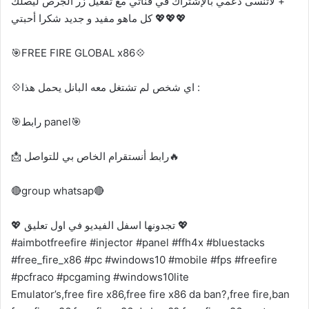
+ لاتنسى دعمي بالإشتراك في قناتي مع تفعيل زر الجرص ليصلك
كل ماهو مفيد و جديد شكرا أحبتي 💖💖💖
🎯FREE FIRE GLOBAL x86💠
💠اي شخص لم تشتغل معه البانل يحمل هذا :
🎯رابط panel🎯
📩 رابط أنستقرام الخاص بي للتواصل🔥
🔴group whatsap🔴
💖 تجدونها اسفل الفيديو في اول تعليق 💖
#aimbotfreefire #injector #panel #ffh4x #bluestacks
#free_fire_x86 #pc #windows10 #mobile #fps #freefire
#pcfraco #pcgaming #windows10lite
Emulator’s,free fire x86,free fire x86 da ban?,free fire,ban