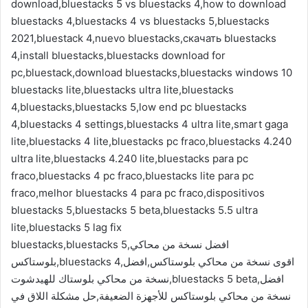
download,bluestacks 5 vs bluestacks 4,how to download
bluestacks 4,bluestacks 4 vs bluestacks 5,bluestacks
2021,bluestack 4,nuevo bluestacks,скачать bluestacks
4,install bluestacks,bluestacks download for
pc,bluestack,download bluestacks,bluestacks windows 10
bluestacks lite,bluestacks ultra lite,bluestacks
4,bluestacks,bluestacks 5,low end pc bluestacks
4,bluestacks 4 settings,bluestacks 4 ultra lite,smart gaga
lite,bluestacks 4 lite,bluestacks pc fraco,bluestacks 4.240
ultra lite,bluestacks 4.240 lite,bluestacks para pc
fraco,bluestacks 4 pc fraco,bluestacks lite para pc
fraco,melhor bluestacks 4 para pc fraco,dispositivos
bluestacks 5,bluestacks 5 beta,bluestacks 5.5 ultra
lite,bluestacks 5 lag fix
bluestacks,bluestacks 5,افضل نسخة من محاكي
بلوستاكس,bluestacks 4,اقوى نسخة من محاكي بلوستاكس,افضل
نسخة من محاكي بلوستاك للهيدشوت,bluestacks 5 beta,افضل
نسخة من محاكي بلوستاكس للأجهزة الضعيفة,حل مشكلة اللاق في