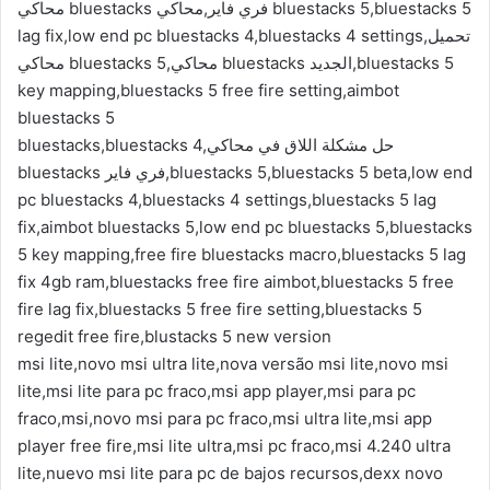
محاكي bluestacks فري فاير,محاكي bluestacks 5,bluestacks 5
lag fix,low end pc bluestacks 4,bluestacks 4 settings,تحميل
محاكي bluestacks 5,محاكي bluestacks الجديد,bluestacks 5
key mapping,bluestacks 5 free fire setting,aimbot
bluestacks 5
bluestacks,bluestacks 4,حل مشكلة اللاق في محاكي
bluestacks فري فاير,bluestacks 5,bluestacks 5 beta,low end
pc bluestacks 4,bluestacks 4 settings,bluestacks 5 lag
fix,aimbot bluestacks 5,low end pc bluestacks 5,bluestacks
5 key mapping,free fire bluestacks macro,bluestacks 5 lag
fix 4gb ram,bluestacks free fire aimbot,bluestacks 5 free
fire lag fix,bluestacks 5 free fire setting,bluestacks 5
regedit free fire,blustacks 5 new version
msi lite,novo msi ultra lite,nova versão msi lite,novo msi
lite,msi lite para pc fraco,msi app player,msi para pc
fraco,msi,novo msi para pc fraco,msi ultra lite,msi app
player free fire,msi lite ultra,msi pc fraco,msi 4.240 ultra
lite,nuevo msi lite para pc de bajos recursos,dexx novo