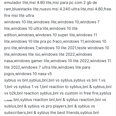
emulador lite,msi 4.80 lite,msi para pc com 2 gb de
ram,bluestacks lite,nuevo msi 4.240 ultra lite,msi 4.80,free
fire msi lite ultra
windows 10 lite,windows lite,windows 10,windows 7
lite,windows 10 ultra lite,windows 10 lite
edition,windows,windows 10 super lite,windows 11
lite,windows 10 lite pra pc fraco,windows 11,windows 10
pro lite,windows 7,windows 10 lite 2021,teste windows 10
lite,windows lite iso,windows lite 2022,windows
nasa,windows gamer lite,windows 10 lite 2022,windows 11
lite 2022,windows 7 ultra lite,windows lite para
jogos,windows 10 nasa v5
syblus vs bnl,syblus,bnl,bnl vs syblus,syblus vs bnl 1 vs
1,bnl vs syblus 1 vs 1,bnl reaction to syblus,bnl & syblus,bnl
vs b2k,bnl reaction syblus,bnl vs custom in free fire,syblus
يسب bnl,syblus reaction bnl,bnl & syblus reaction,bnl vs
sublus,bnl & syblus vs pro players,bnl & syblus vs
subscribers,bnl & syblus the best friends,syblus bnl