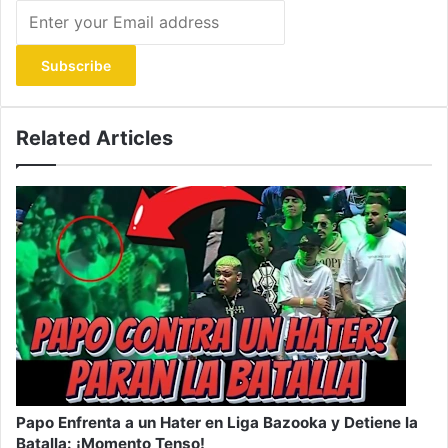
Enter
your
Email
address
Related Articles
Papo Enfrenta a un Hater en Liga Bazooka y Detiene la
Batalla: ¡Momento Tenso!