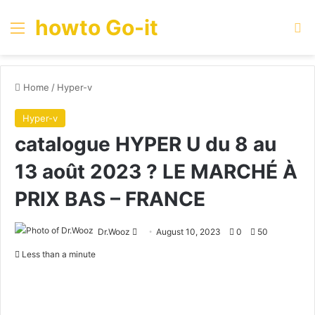
howto Go-it
Menu
Se
Home
/
Hyper-v
Hyper-v
catalogue HYPER U du 8 au
13 août 2023 ? LE MARCHÉ À
PRIX BAS – FRANCE
Send
Dr.Wooz
August 10, 2023
0
50
an
Less than a minute
email