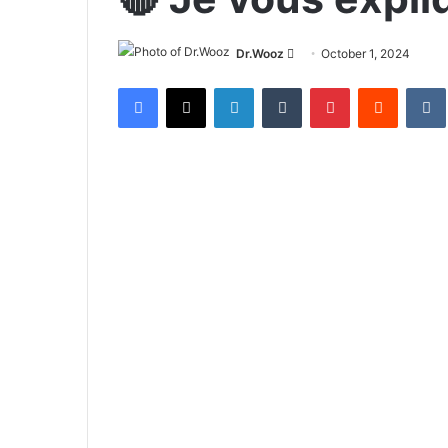
Send
Dr.Wooz
October 1, 2024
an
Facebook
X
LinkedIn
Tumblr
Pinterest
Reddit
email