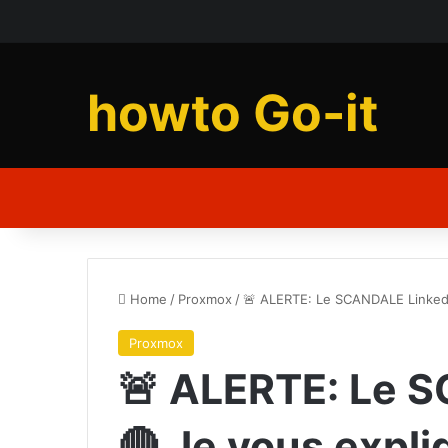
howto Go-it
Home
/
Proxmox
/
🚨 ALERTE: Le SCANDALE LinkedI
Proxmox
🚨 ALERTE: Le 
🔴 Je vous expli