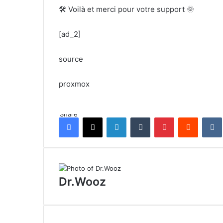
🛠️ Voilà et merci pour votre support 🌞
[ad_2]
source
proxmox
Share
Facebook
X
LinkedIn
Tumblr
Pinterest
Reddit
Dr.Wooz