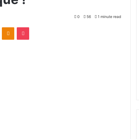
0
56
1 minute read
VKontakte
Odnoklassniki
Pocket