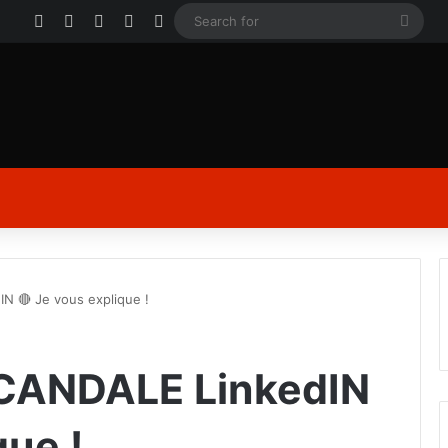
Facebook
X
YouTube
Instagram
Log In
Sear
for
N 🔴 Je vous explique !
SCANDALE LinkedIN
que !