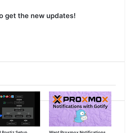
 to get the new updates!
d Postiz Setup
Want Proxmox Notifications