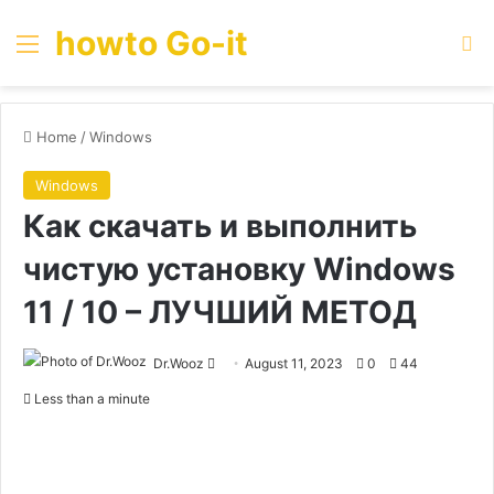
howto Go-it
Menu
Se
Home
/
Windows
Windows
Как скачать и выполнить
чистую установку Windows
11 / 10 – ЛУЧШИЙ МЕТОД
Send
Dr.Wooz
August 11, 2023
0
44
an
Less than a minute
email