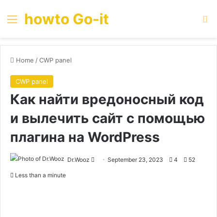
howto Go-it
Menu
Se
Home
/
CWP panel
CWP panel
Как найти вредоносный код
и вылечить сайт с помощью
плагина на WordPress
Send
Dr.Wooz
September 23, 2023
4
52
an
Less than a minute
email