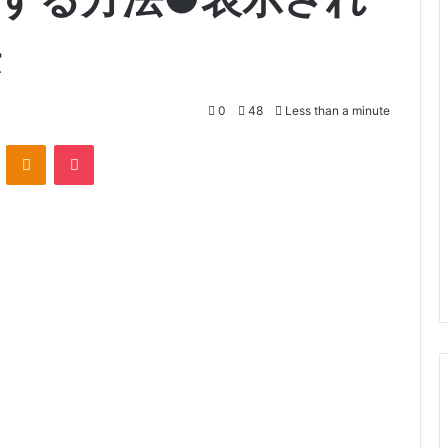
法
0
48
Less than a minute
VKontakte
Odnoklassniki
Pocket