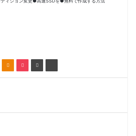
ムパーティション変更●高速SSDを●無料で作成する方法
VKontakte
Odnoklassniki
Pocket
Share via Email
Print