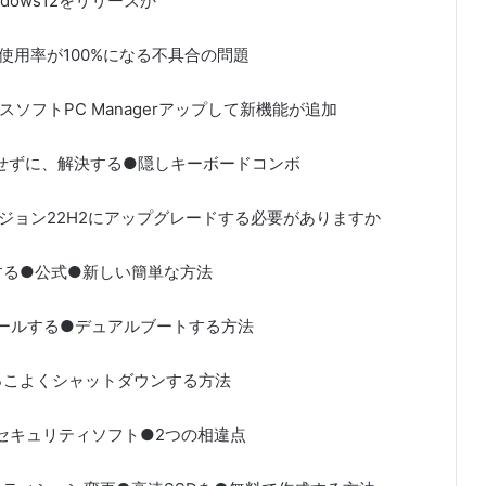
Windows12をリリースか
PU使用率が100%になる不具合の問題
テナンスソフトPC Managerアップして新機能が追加
起動せずに、解決する●隠しキーボードコンボ
ws11バージョン22H2にアップグレードする必要がありますか
スする●公式●新しい簡単な方法
ンストールする●デュアルブートする方法
にかっこよくシャットダウンする方法
VS市販のセキュリティソフト●2つの相違点