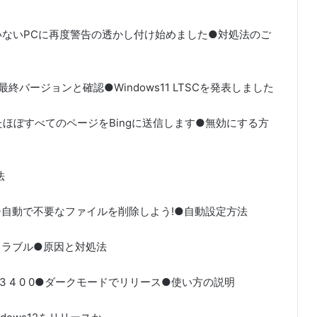
ていないPCに再度警告の透かし付け始めました●対処法のご
最終バージョンと確認●Windows11 LTSCを発表しました
アクセスしたほぼすべてのページをBingに送信します●無効にする方
法
ー●自動で不要なファイルを削除しよう!●自動設定方法
のトラブル●原因と対処法
ジャー●3 4 0 0●ダークモードでリリース●使い方の説明