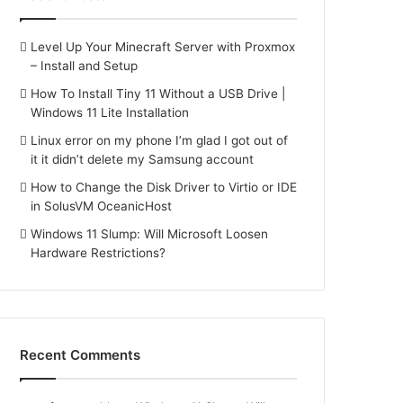
Level Up Your Minecraft Server with Proxmox
– Install and Setup
How To Install Tiny 11 Without a USB Drive |
Windows 11 Lite Installation
Linux error on my phone I’m glad I got out of
it it didn’t delete my Samsung account
How to Change the Disk Driver to Virtio or IDE
in SolusVM OceanicHost
Windows 11 Slump: Will Microsoft Loosen
Hardware Restrictions?
Recent Comments