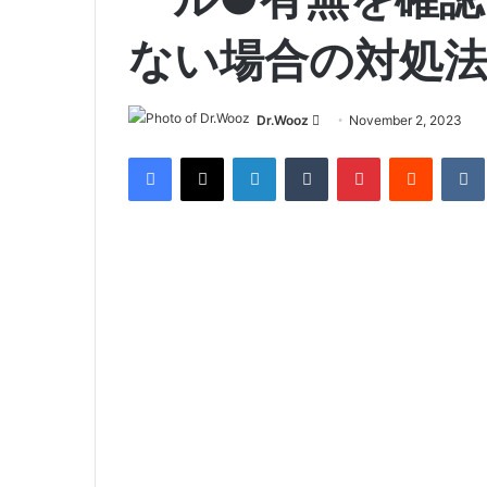
ない場合の対処
Send
Dr.Wooz
November 2, 2023
an
Facebook
X
LinkedIn
Tumblr
Pinterest
Reddit
email