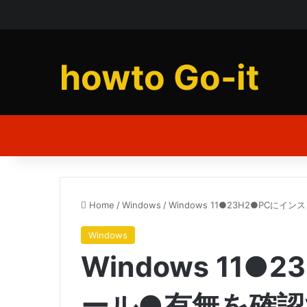
howto Go-it
Home
/
Windows
/
Windows 11●23H2●PC
Windows
Windows 11
ール●有無を確認