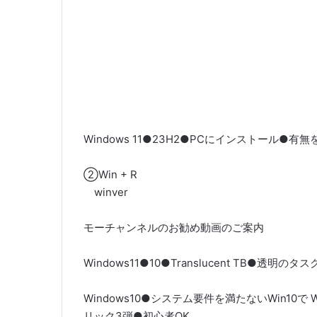
Windows 11●23H2●PCにインストール
②Win + R
winver
モーチャンネルのお勧め動画のご案内
Windows11●10●Translucent TB●透明
Windows10●システム要件を満たないWin10で
リック3弾●初心者OK