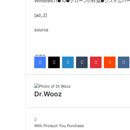
Windows11●10●クローンの作成●システ
[ad_2]
source
Share
Facebook
X
LinkedIn
Tumblr
Pinterest
Reddit
Dr.Wooz
With Product You Purchase