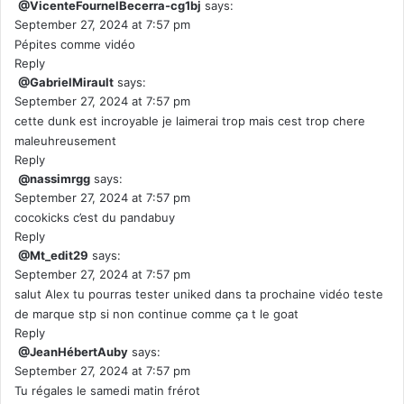
@VicenteFournelBecerra-cg1bj
says:
September 27, 2024 at 7:57 pm
Pépites comme vidéo
Reply
@GabrielMirault
says:
September 27, 2024 at 7:57 pm
cette dunk est incroyable je laimerai trop mais cest trop chere
maleuhreusement
Reply
@nassimrgg
says:
September 27, 2024 at 7:57 pm
cocokicks c’est du pandabuy
Reply
@Mt_edit29
says:
September 27, 2024 at 7:57 pm
salut Alex tu pourras tester uniked dans ta prochaine vidéo teste
de marque stp si non continue comme ça t le goat
Reply
@JeanHébertAuby
says:
September 27, 2024 at 7:57 pm
Tu régales le samedi matin frérot