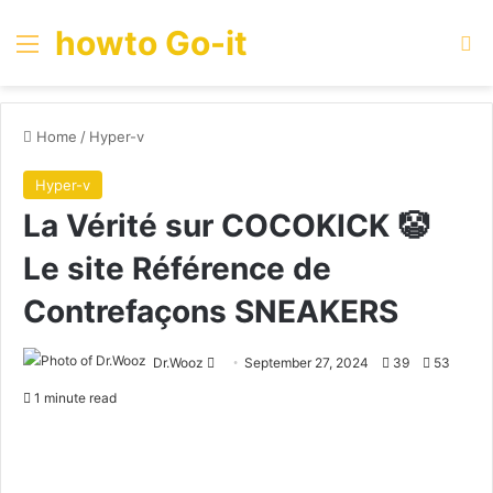
howto Go-it
Menu
Se
Home
/
Hyper-v
Hyper-v
La Vérité sur COCOKICK 🤡
Le site Référence de
Contrefaçons SNEAKERS
Send
Dr.Wooz
September 27, 2024
39
53
an
1 minute read
email