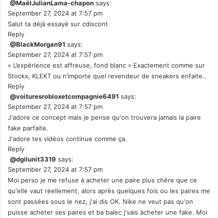
@MaëlJulianLama-chapon
says:
September 27, 2024 at 7:57 pm
Salut ta déjà essayé sur cdiscont
Reply
@BlackMorgan91
says:
September 27, 2024 at 7:57 pm
« L’expérience est affreuse, fond blanc » Exactement comme sur
Stockx, KLEKT ou n’importe quel revendeur de sneakers enfaite..
Reply
@voituresrobloxetcompagnie6491
says:
September 27, 2024 at 7:57 pm
J'adore ce concept mais je pense qu'on trouvera jamais la paire
fake parfaite.
J'adore tes vidéos continue comme ça.
Reply
@dgilunit3319
says:
September 27, 2024 at 7:57 pm
Moi perso je me refuse à acheter une paire plus chère que ce
qu'elle vaut réellement, alors après quelques fois ou les paires me
sont passées sous le nez, j'ai dis OK. Nike ne veut pas qu'on
puisse acheter ses paires et ba balec j'vais àcheter une fake. Moi