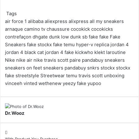
Tags
air force 1
alibaba
aliexpress
alixpress
all my sneakers
arnaque
camino tv
chaussure
cocokick
cocokicks
contrefaçon
dhgate
dunk low
dunk sb fake
fake
Fake
Sneakers
fake stockx
fake temu
hyper-v replica
jordan 4
jordan 4 black cat
jordan 4 fake
kickwho
klekt
laroutine
Nike
nike air
nike travis scott
paire
pandabuy
sneakers
sneakers on feet
sneakers pandabuy
snkrs
stockx
stockx
fake
streetstyle
Streetwear
temu
travis scott
unboxing
vinceeh
vinted
wethenew
yeezy fake
yupoo
Dr.Wooz