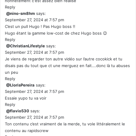
honnêtement c'est assez bien réalisé
Reply
@nino-sm8hm
says:
September 27, 2024 at 7:57 pm
C’est un pull Hugo ! Pas Hugo boss !!
Hugo étant la gamme low-cost de chez Hugo boss 😉
Reply
@ChristianLifestyle
says:
September 27, 2024 at 7:57 pm
Je viens de regarder ton autre vidéo sur l’autre cocokick et tu
disais pas du tout que ct une merguez en fait….donc là tu abuses
un peu
Reply
@LlorisPereira
says:
September 27, 2024 at 7:57 pm
Essaie yupo tu va voir
Reply
@flavio530
says:
September 27, 2024 at 7:57 pm
Ton contenu c’est vraiment de la merde, tu vole littéralement le
contenu au rapidscrew