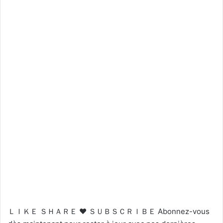
ＬＩＫＥ ＳＨＡＲＥ ❤ ＳＵＢＳＣＲＩＢＥ Abonnez-vous