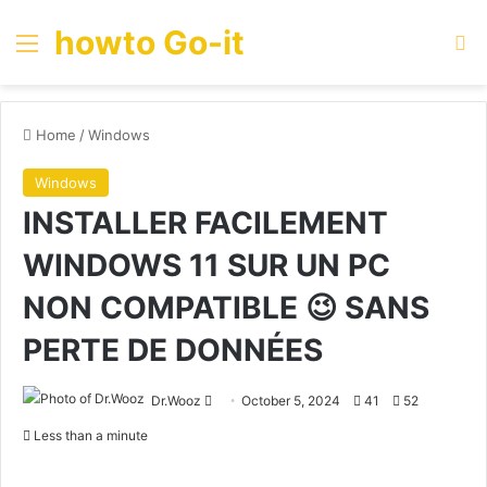
howto Go-it
Menu
Se
Home
/
Windows
Windows
INSTALLER FACILEMENT
WINDOWS 11 SUR UN PC
NON COMPATIBLE 😉 SANS
PERTE DE DONNÉES
Send
Dr.Wooz
October 5, 2024
41
52
an
Less than a minute
email