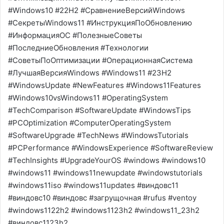
#Windows10 #22H2 #СравнениеВерсийWindows
#СекретыWindows11 #ИнструкцияПоОбновлению
#ИнформацияОС #ПолезныеСоветы
#ПоследниеОбновления #Технологии
#СоветыПоОптимизации #ОперационнаяСистема
#ЛучшаяВерсияWindows #Windows11 #23H2
#WindowsUpdate #NewFeatures #Windows11Features
#Windows10vsWindows11 #OperatingSystem
#TechComparison #SoftwareUpdate #WindowsTips
#PCOptimization #ComputerOperatingSystem
#SoftwareUpgrade #TechNews #WindowsTutorials
#PCPerformance #WindowsExperience #SoftwareReview
#TechInsights #UpgradeYourOS #windows #windows10
#windows11 #windows11newupdate #windowstutorials
#windows11iso #windows11updates #виндовс11
#виндовс10 #виндовс #загрущочная #rufus #ventoy
#windows1122h2 #windows1123h2 #windows11_23h2
#виндовс1123h2