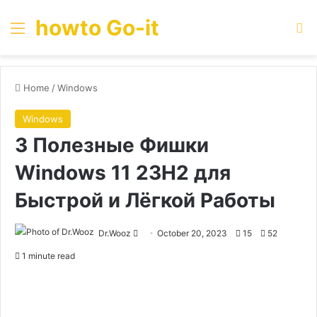
howto Go-it
Menu
Se
Home
/
Windows
Windows
3 Полезные Фишки
Windows 11 23H2 для
Быстрой и Лёгкой Работы
Send
Dr.Wooz
October 20, 2023
15
52
an
1 minute read
email