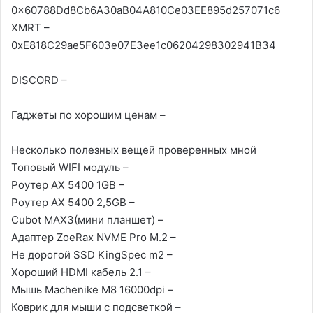
0x60788Dd8Cb6A30aB04A810Ce03EE895d257071c6
XMRT –
0xE818C29ae5F603e07E3ee1c06204298302941B34
DISCORD –
Гаджеты по хорошим ценам –
Несколько полезных вещей проверенных мной
Топовый WIFI модуль –
Роутер AX 5400 1GB –
Роутер AX 5400 2,5GB –
Cubot MAX3(мини планшет) –
Адаптер ZoeRax NVME Pro M.2 –
Не дорогой SSD KingSpec m2 –
Хороший HDMI кабель 2.1 –
Мышь Machenike M8 16000dpi –
Коврик для мыши с подсветкой –