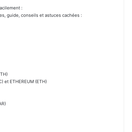
acilement :
, guide, conseils et astuces cachées :
ETH)
TC) et ETHEREUM (ETH)
AR)