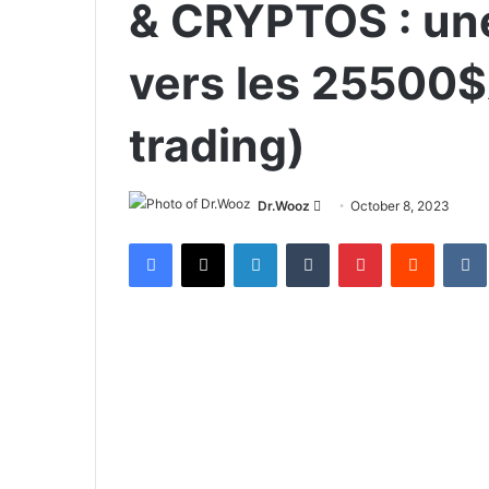
& CRYPTOS : un
vers les 25500$
trading)
Send
Dr.Wooz
October 8, 2023
an
Facebook
X
LinkedIn
Tumblr
Pinterest
Reddit
email