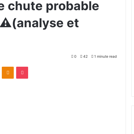
e chute probable
⚠️(analyse et
0
42
1 minute read
VKontakte
Odnoklassniki
Pocket