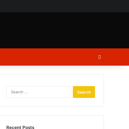
ch
Log In
Search
for:
Recent Posts