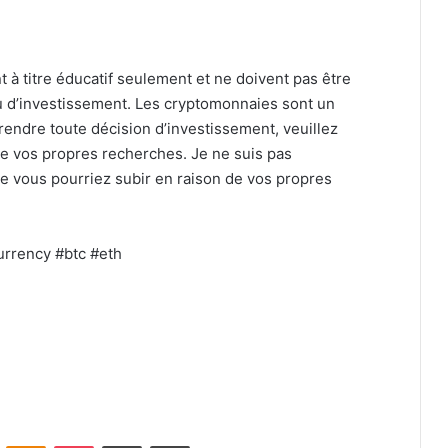
 à titre éducatif seulement et ne doivent pas être
 d’investissement. Les cryptomonnaies sont un
rendre toute décision d’investissement, veuillez
aire vos propres recherches. Je ne suis pas
e vous pourriez subir en raison de vos propres
urrency #btc #eth
VKontakte
Odnoklassniki
Pocket
Share via Email
Print