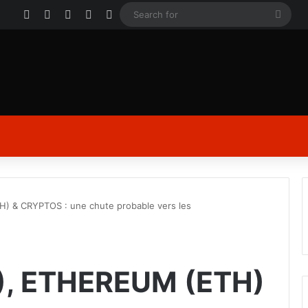
Facebook
X
YouTube
Instagram
Log In
Sear
for
) & CRYPTOS : une chute probable vers les
), ETHEREUM (ETH)