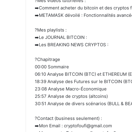
?Mes vidéos tutorielles :
➡️Comment acheter du bitcoin et des cryptos f
➡️METAMASK dévoilé : Fonctionnalités avancées
?Mes playlists :
➡️Le JOURNAL BITCOIN :
➡️Les BREAKING NEWS CRYPTOS :
?Chapitrage
00:00 Sommaire
06:10 Analyse BITCOIN (BTC) et ETHEREUM (
18:39 Analyse des Futures sur le BITCOIN (B
23:08 Analyse Macro-Économique
25:57 Analyse de cryptos (altcoins)
30:51 Analyse de divers scénarios (BULL & BE
?Contact (business seulement) :
➡️Mon Email : cryptofoufi@gmail.com