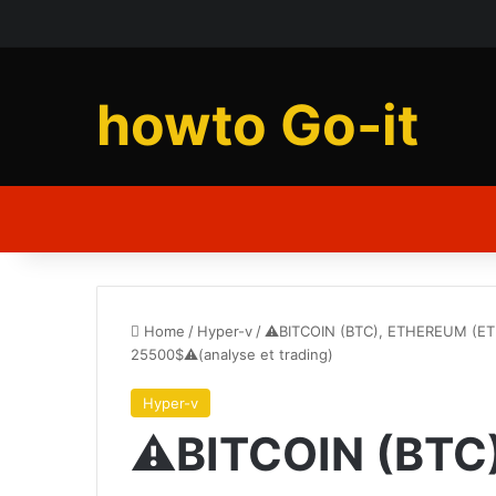
howto Go-it
Home
/
Hyper-v
/
⚠️BITCOIN (BTC), ETHEREUM (ETH
25500$⚠️(analyse et trading)
Hyper-v
⚠️BITCOIN (BTC