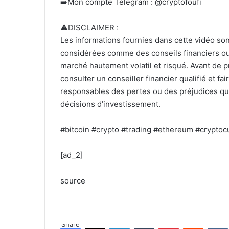
➡️Mon compte Telegram : @cryptofoufi
⚠️DISCLAIMER :
Les informations fournies dans cette vidéo sont
considérées comme des conseils financiers ou
marché hautement volatil et risqué. Avant de p
consulter un conseiller financier qualifié et f
responsables des pertes ou des préjudices qu
décisions d’investissement.
#bitcoin #crypto #trading #ethereum #cryptoc
[ad_2]
source
Share
Facebook
X
LinkedIn
Tumblr
Pinterest
Reddit