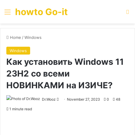
howto Go-it
Menu
Se
Home
/
Windows
Windows
Как установить Windows 11
23H2 со всеми
НОВИНКАМИ на ИЗИЧЕ?
Send
Dr.Wooz
November 27, 2023
0
48
an
1 minute read
email